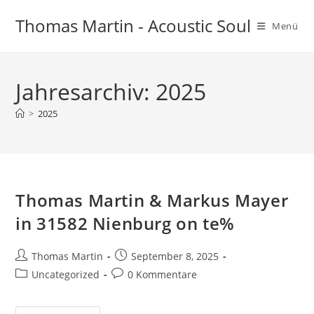
Zum
Thomas Martin - Acoustic Soul
Inhalt
Menü
springen
Jahresarchiv: 2025
>
2025
Thomas Martin & Markus Mayer
in 31582 Nienburg on te%
Beitrags-
Beitrag
Thomas Martin
September 8, 2025
Autor:
veröffentlicht:
Beitrags-
Beitrags-
Uncategorized
0 Kommentare
Kategorie:
Kommentare: